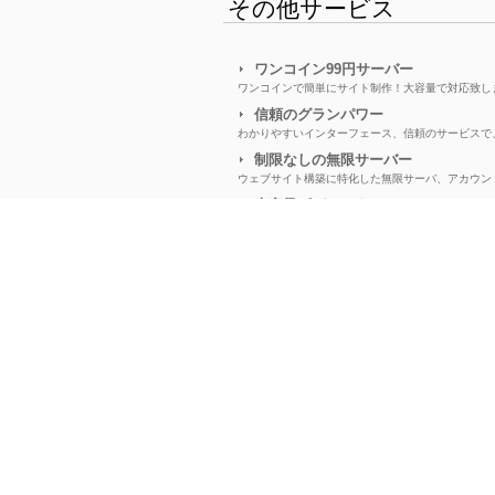
その他サービス
ワンコイン99円サーバー
ワンコインで簡単にサイト制作！大容量で対応致し
信頼のグランパワー
わかりやすいインターフェース、信頼のサービスで
制限なしの無限サーバー
ウェブサイト構築に特化した無限サーバ、アカウン
大容量ギガレンタルサーバー
大容量かつ、DB、ドメイン無制限で、たくさんの
ワードプレス最適化サーバー
ワードプレスに最適化した高速サーバー。転送量無
JETBOY 次世代クラウド型SSD
月額290円からのクラウド型 + レンタルサーバー
やさしいレンタルサーバー始め方
弊社運営メディア
今すぐ使えるクラスCIP分散 CIPser
IPアドレスをクラスCで分散したレンタルサーバー
マルチドメインのIP分散TICserver
クラスCのIP分散をマルチドメインで運用可能。し
liteCDN