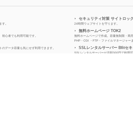
セキュリティ対策 サイトロッ
ます。
24時間ウェブサイトを守ります。
無料ホームページ TOK2
、初心者でも利用可能です。
無料ホームページで作成。容量無制限・商
PHP・CGI ・FTP・ファイルマネージャ
SSLレンタルサーバー Bfitセ
トのデータ容量も気にせず利用できます。
SSLレンタルサーバーが月額300円で利用
大事なデータを暗号化。あなたの情報を守
サイトの構築も可能です！
Bfitドメイン
大容量かつ、DB、ドメイン無制限で、たく
制限！
レンタルサーバー
ver
かも格安。