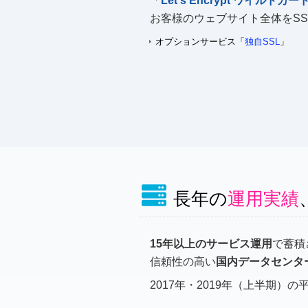
「
Let's Encrypt ワイルドカー
お客様のウェブサイト全体をSS
オプションサービス「
独自SSL
」
長年の
運用実績
15年以上のサービス運用
で蓄積
信頼性の高い
国内データセンタ
2017年・2019年（上半期）