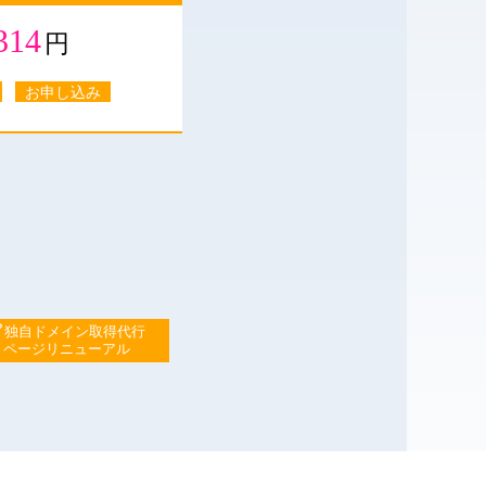
314
円
お申し込み
独自ドメイン取得代行
ページリニューアル