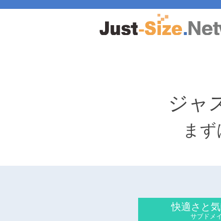
ジャ
まず
快適さと気
サブドメ