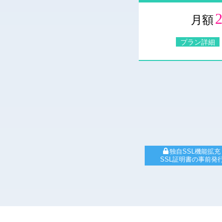
月額
プラン詳細
独自SSL機能拡充
SSL証明書の事前発