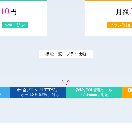
210
円
月額
お申し込み
プラン詳細
機能一覧・プラン比較
NEW
全プラン「HTTP/2」
MySQL管理ツール
行
「オールSSD環境」対応
「Adminer」対応