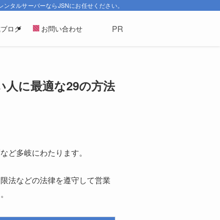
レンタルサーバーならJSNにお任せください。
式ブログ
お問い合わせ
人に最適な29の方法
度など多岐にわたります。
制限法などの法律を遵守して営業
ん。