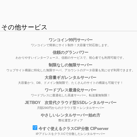
その他サービス
ワンコイン99円サーバー
ワンコインで簡単にサイト制作！大容量で対応致します。
信頼のグランパワー
わかりやすいインターフェース、信頼のサービスで、初心者でも利用可能です。
制限なしの無限サーバー
ウェブサイト構築に特化した無限サーバ、アカウントのデータ容量も気にせず利用できます。
大容量ギガレンタルサーバー
大容量かつ、DB、ドメイン無制限で、たくさんのサイトの構築も可能です！
ワードプレス最適化サーバー
ワードプレスに最適化した高速サーバー。転送量無制限！
JETBOY 次世代クラウド型SSDレンタルサーバー
月額290円からのクラウド型 + レンタルサーバー
やさしいレンタルサーバー始め方
弊社運営メディア
今すぐ使えるクラスCIP分散 CIPserver
IPアドレスをクラスCで分散したレンタルサーバー