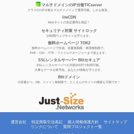
マルチドメインのIP分散TICserver
クラスCのIP分散をマルチドメインで運用可能。しかも格安。
liteCDN
Webサイトの安定運用を保証！
セキュリティ対策 サイトロック
24時間ウェブサイトを守ります。
無料ホームページ TOK2
無料ホームページで作成。容量無制限・商用無制限で、
PHP・CGI ・FTP・ファイルマネージャーまで使えます。
SSLレンタルサーバー Bfitセキュア
SSLレンタルサーバーが月額300円で利用可能。
大事なデータを暗号化。あなたの情報を守ります。
Bfitドメイン
大容量かつ、DB、ドメイン無制限で、たくさんのサイトの構築も可能です！
運営会社
特定商取引法表記
個人情報保護方針
サイトマップ
リンクについて
賛同プロジェクト一覧