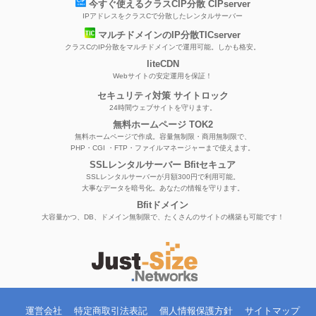
今すぐ使えるクラスCIP分散 CIPserver
IPアドレスをクラスCで分散したレンタルサーバー
マルチドメインのIP分散TICserver
クラスCのIP分散をマルチドメインで運用可能。しかも格安。
liteCDN
Webサイトの安定運用を保証！
セキュリティ対策 サイトロック
24時間ウェブサイトを守ります。
無料ホームページ TOK2
無料ホームページで作成。容量無制限・商用無制限で、
PHP・CGI ・FTP・ファイルマネージャーまで使えます。
SSLレンタルサーバー Bfitセキュア
SSLレンタルサーバーが月額300円で利用可能。
大事なデータを暗号化。あなたの情報を守ります。
Bfitドメイン
大容量かつ、DB、ドメイン無制限で、たくさんのサイトの構築も可能です！
運営会社
特定商取引法表記
個人情報保護方針
サイトマップ