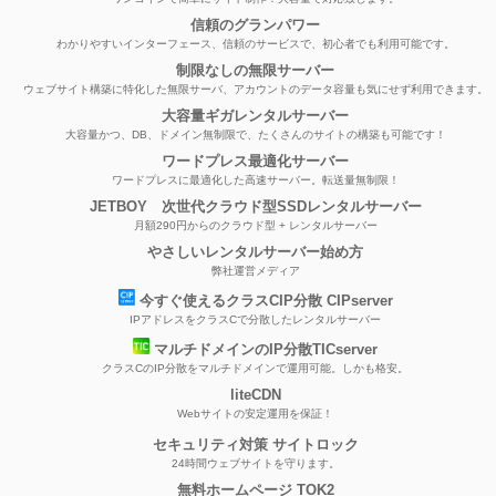
信頼のグランパワー
わかりやすいインターフェース、信頼のサービスで、初心者でも利用可能です。
制限なしの無限サーバー
ウェブサイト構築に特化した無限サーバ、アカウントのデータ容量も気にせず利用できます。
大容量ギガレンタルサーバー
大容量かつ、DB、ドメイン無制限で、たくさんのサイトの構築も可能です！
ワードプレス最適化サーバー
ワードプレスに最適化した高速サーバー。転送量無制限！
JETBOY 次世代クラウド型SSDレンタルサーバー
月額290円からのクラウド型 + レンタルサーバー
やさしいレンタルサーバー始め方
弊社運営メディア
今すぐ使えるクラスCIP分散 CIPserver
IPアドレスをクラスCで分散したレンタルサーバー
マルチドメインのIP分散TICserver
クラスCのIP分散をマルチドメインで運用可能。しかも格安。
liteCDN
Webサイトの安定運用を保証！
セキュリティ対策 サイトロック
24時間ウェブサイトを守ります。
無料ホームページ TOK2